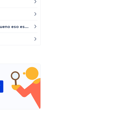
Doctorita necesito ayuda tengo un hijo de 14 años q está pasando una depresión y problemas de anciedad bueno eso es lo q me an dicho no hay una persona quien me ayude en esto xq no hay turnos y la verdad estoy muy desesperada ayudeme porfavor le ruego de corazón
í