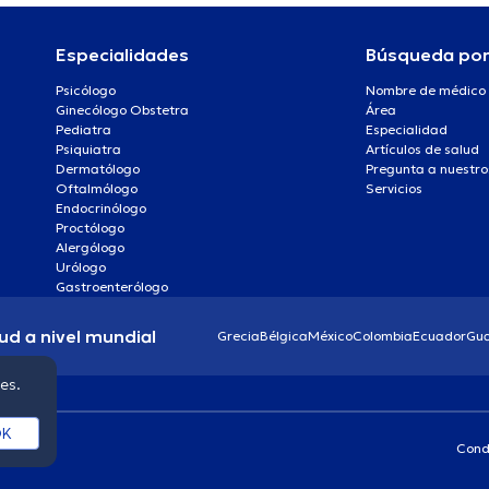
Especialidades
Búsqueda po
Psicólogo
Nombre de médico
Ginecólogo Obstetra
Área
Pediatra
Especialidad
Psiquiatra
Artículos de salud
Dermatólogo
Pregunta a nuestro
Oftalmólogo
Servicios
Endocrinólogo
Proctólogo
Alergólogo
Urólogo
Gastroenterólogo
ud a nivel mundial
Grecia
Bélgica
México
Colombia
Ecuador
Gu
ies.
K
Cond