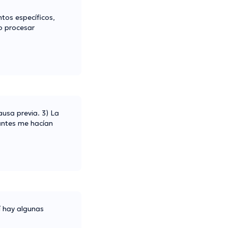
tos específicos,
o procesar
ausa previa. 3) La
 antes me hacían
í hay algunas