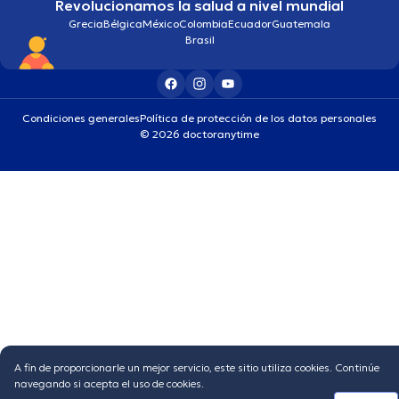
Revolucionamos la salud a nivel mundial
Grecia
Bélgica
México
Colombia
Ecuador
Guatemala
Brasil
Condiciones generales
Política de protección de los datos personales
© 2026 doctoranytime
A fin de proporcionarle un mejor servicio, este sitio utiliza cookies. Continúe
navegando si acepta el uso de cookies.