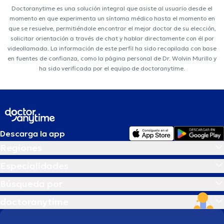
Doctoranytime es una solución integral que asiste al usuario desde el
momento en que experimenta un síntoma médico hasta el momento en
que se resuelve, permitiéndole encontrar el mejor doctor de su elección,
solicitar orientación a través de chat y hablar directamente con él por
videollamada. La información de este perfil ha sido recopilada con base
en fuentes de confianza, como la página personal de Dr. Wolvin Murillo y
ha sido verificada por el equipo de doctoranytime.
Descarga la app
Regiones
Especialidades
Búsqueda por
doctoranytime