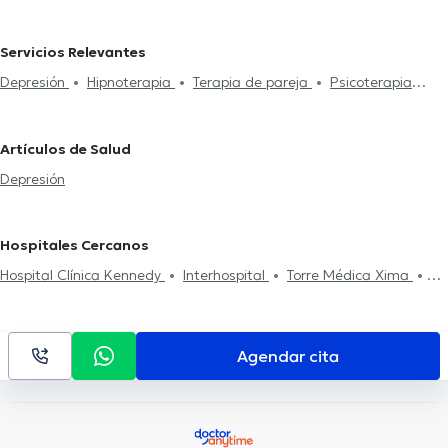
Psicólogos en Daule
Psicólogos en Quito
Psicólogos en
Samborondón
Psicólogos en Guayaquil Sur
Servicios Relevantes
Depresión
Hipnoterapia
Terapia de pareja
Psicoterapia
online
Psicoterapia
Flores de Bach
Artículos de Salud
Depresión
Hospitales Cercanos
Hospital Clínica Kennedy
Interhospital
Torre Médica Xima
Hospital Clínica San Francisco
Omnihospital
Torre Médica
Solaris
Medical Vision GYE Sucursal Sur
Medical Vision GYE
Sucursal Norte
Agendar cita