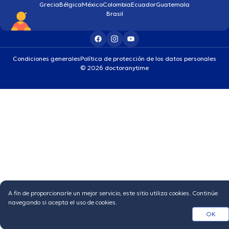
Grecia
Bélgica
México
Colombia
Ecuador
Guatemala
Brasil
Condiciones generales
Política de protección de los datos personales
© 2026 doctoranytime
A fin de proporcionarle un mejor servicio, este sitio utiliza cookies. Continúe
navegando si acepta el uso de cookies.
OK