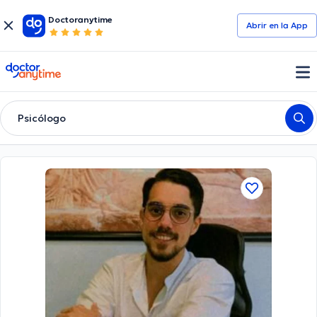
Doctoranytime
Abrir en la App
doctoranytime
Psicólogo