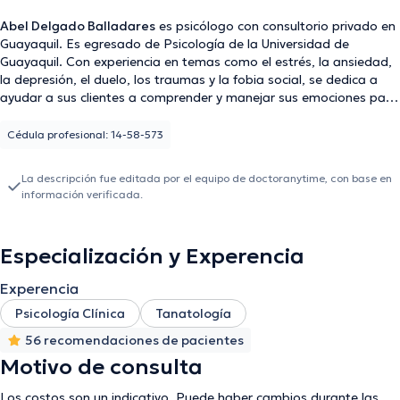
Abel Delgado Balladares
es psicólogo con consultorio privado en
Guayaquil. Es egresado de Psicología de la Universidad de
Guayaquil. Con experiencia en temas como el estrés, la ansiedad,
la depresión, el duelo, los traumas y la fobia social, se dedica a
ayudar a sus clientes a comprender y manejar sus emociones para
mejorar su bienestar mental. Con un enfoque integral y centrado
en el individuo, el psicólogo se esfuerza por facilitar un camino
Cédula profesional: 14-58-573
hacia el equilibrio emocional y el bienestar psicológico.
La descripción fue editada por el equipo de doctoranytime, con base en
información verificada.
Especialización y Experencia
Experencia
Psicología Clínica
Tanatología
56 recomendaciones de pacientes
Motivo de consulta
Los costos son un indicativo. Puede haber cambios durante las