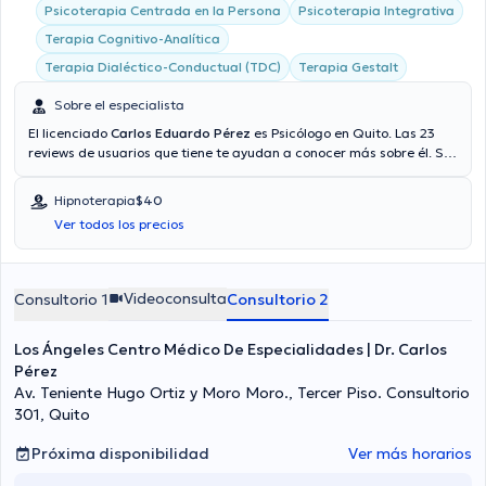
Psicoterapia Centrada en la Persona
Psicoterapia Integrativa
Terapia Cognitivo-Analítica
Terapia Dialéctico-Conductual (TDC)
Terapia Gestalt
Sobre el especialista
El licenciado
Carlos Eduardo Pérez
es Psicólogo en Quito. Las 23
reviews de usuarios que tiene te ayudan a conocer más sobre él. Se
centra principalmente en Psicología, Psicología Clínica, Psicólogo
infantil, Psicoterapia. El licenciado proporciona mejores precios con
Hipnoterapia
$40
las siguientes aseguradoras: Consulta privada, Vía reembolso con
Ver todos los precios
cualquier aseguradora. El precio de la consulta con el especialista
Carlos Eduardo Pérez es de $40. En su consultorio abarca todo lo
relacionado con Ansiedad, Trastornos alimenticios, Duelo,
Codependencia.
Videoconsulta
Consultorio 1
Consultorio 2
Los Ángeles Centro Médico De Especialidades | Dr. Carlos
Pérez
Av. Teniente Hugo Ortiz y Moro Moro., Tercer Piso. Consultorio
301, Quito
Próxima disponibilidad
Ver más horarios