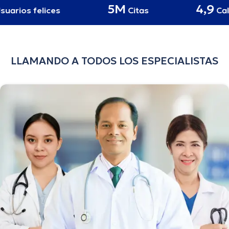
5M
4,9
rios felices
Citas
Califi
LLAMANDO A TODOS LOS ESPECIALISTAS