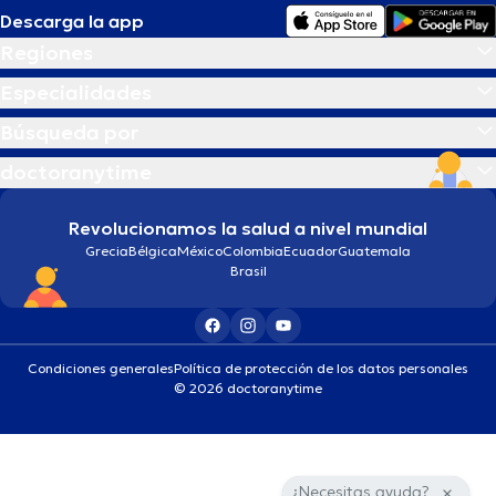
Descarga la app
Regiones
Especialidades
Búsqueda por
doctoranytime
Revolucionamos la salud a nivel mundial
Grecia
Bélgica
México
Colombia
Ecuador
Guatemala
Brasil
Condiciones generales
Política de protección de los datos personales
© 2026 doctoranytime
¿Necesitas ayuda?