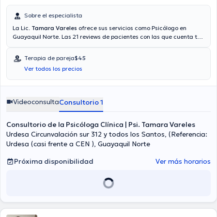
Sobre el especialista
La Lic.
Tamara Vareles
ofrece sus servicios como Psicólogo en
Guayaquil Norte. Las 21 reviews de pacientes con las que cuenta te
ayudan a saber más sobre ella. Si lo desea, tendrá la opción de
agendar una cita mediante videollamada. Aseguradoras tales
Terapia de pareja
$45
como Consulta privada son aceptadas. El precio de la consulta con
Ver todos los precios
la licenciada Tamara Vareles es de $45. En su consultorio abarca
todo lo relacionado con Ansiedad, Codependencia, Depresión ,
Duelo.
Videoconsulta
Consultorio 1
Consultorio de la Psicóloga Clínica | Psi. Tamara Vareles
Urdesa Circunvalación sur 312 y todos los Santos, (Referencia:
Urdesa (casi frente a CEN ), Guayaquil Norte
Próxima disponibilidad
Ver más horarios