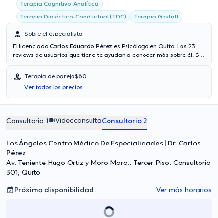
Terapia Cognitivo-Analítica
Terapia Dialéctico-Conductual (TDC)
Terapia Gestalt
Sobre el especialista
El licenciado
Carlos Eduardo Pérez
es Psicólogo en Quito. Las 23
reviews de usuarios que tiene te ayudan a conocer más sobre él. Se
centra principalmente en Psicología, Psicología Clínica, Psicólogo
infantil, Psicoterapia. El licenciado proporciona mejores precios con
Terapia de pareja
$60
las siguientes aseguradoras: Consulta privada, Vía reembolso con
Ver todos los precios
cualquier aseguradora. El precio de la consulta con el especialista
Carlos Eduardo Pérez es de $40. En su consultorio abarca todo lo
relacionado con Ansiedad, Trastornos alimenticios, Duelo,
Codependencia.
Videoconsulta
Consultorio 1
Consultorio 2
Los Ángeles Centro Médico De Especialidades | Dr. Carlos
Pérez
Av. Teniente Hugo Ortiz y Moro Moro., Tercer Piso. Consultorio
301, Quito
Próxima disponibilidad
Ver más horarios