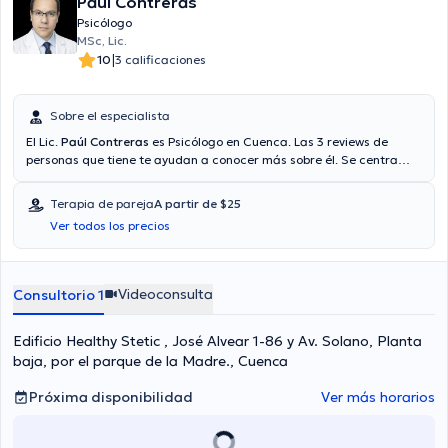
Paúl Contreras
Psicólogo
MSc, Lic.
|
10
3 calificaciones
Sobre el especialista
El Lic.
Paúl Contreras
es Psicólogo en Cuenca. Las 3 reviews de
personas que tiene te ayudan a conocer más sobre él. Se centra
principalmente en Psicología, Psicoterapia. Si lo desea, podrá
obtener una cita mediante videollamada. Aseguradoras tales como
Terapia de pareja
A partir de $25
Consulta privada son aceptadas. En su consultorio abarca todo lo
Ver todos los precios
relacionado con Terapia de pareja, Ansiedad, Estrés, Manejo de ira.
Videoconsulta
Consultorio 1
Edificio Healthy Stetic , José Alvear 1-86 y Av. Solano, Planta
baja, por el parque de la Madre., Cuenca
Próxima disponibilidad
Ver más horarios