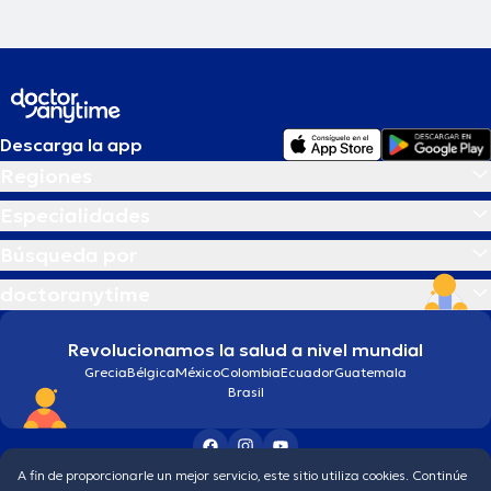
Descarga la app
Regiones
Especialidades
Búsqueda por
doctoranytime
Revolucionamos la salud a nivel mundial
Grecia
Bélgica
México
Colombia
Ecuador
Guatemala
Brasil
A fin de proporcionarle un mejor servicio, este sitio utiliza cookies. Continúe
Condiciones generales
Política de protección de los datos personales