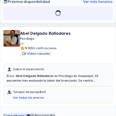
Próxima disponibilidad
Ver más horarios
Abel Delgado Balladares
Psicólogo
Lic.
|
9.9
56 calificaciones
Vídeo-consulta
Sobre el especialista
El Lic.
Abel Delgado Balladares
es Psicólogo en Guayaquil. 55
pacientes han evaluado la labor del licenciado. Se centra
principalmente en Psicología Clínica, Tanatología. Si lo requiere,
podrá obtener una cita vía video-consulta. El especialista acepta
Terapia de pareja
$45
pacientes con las siguientes aseguradoras: Consulta privada, Vía
Ver todos los precios
reembolso con cualquier aseguradora. El precio de la consulta con
el licenciado Abel Delgado Balladares es de $35. En su consultorio
abarca todo lo relacionado con Ansiedad, Depresión , Duelo, Estrés.
Videoconsulta
Consultorio 1