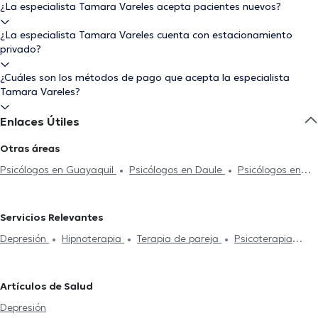
¿La especialista Tamara Vareles acepta pacientes nuevos?
¿La especialista Tamara Vareles cuenta con estacionamiento
privado?
¿Cuáles son los métodos de pago que acepta la especialista
Tamara Vareles?
Enlaces Útiles
Otras áreas
Psicólogos en Guayaquil
Psicólogos en Daule
Psicólogos en
Manta
Psicólogos en Quito
Psicólogos en Samborondón
Psicólogos en Guayaquil Sur
Servicios Relevantes
Depresión
Hipnoterapia
Terapia de pareja
Psicoterapia
online
Psicoterapia
Flores de Bach
Artículos de Salud
Depresión