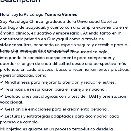
Hola, soy la Psicóloga
Tamara Vareles
Soy
Psicóloga Clínica
, graduada de la Universidad Católica
Santiago de Guayaquil, y cuento con una amplia experiencia en el
ámbito
clínico, educativo y empresarial
. Atiendo tanto en mi
consultorio privado en Guayaquil
como a través de
videoconsultas
, brindando un espacio seguro y accesible para el
bienestar emocional de mis pacientes.
Mi enfoque terapéutico se basa en la
neuropsicología
,
integrando la conexión
cuerpo-mente
para comprender y
abordar el origen de cada dificultad desde una perspectiva más
profunda. En cada proceso, busco ofrecer herramientas prácticas
y personalizadas, como:
✔
Mindfulness
para mejorar la atención y reducir el estrés.
✔
Técnicas de respiración
para el manejo emocional.
✔
Evaluaciones psicológicas
como test de
TDAH
y
orientación
vocacional
.
✔
Gestión de emociones
para el crecimiento personal.
✔
Lecturas y estrategias adaptadas
para acompañar cada
proceso de cambio.
Mi objetivo es guiarte en un proceso terapéutico desde la