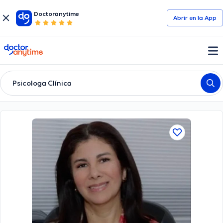
Doctoranytime
Abrir en la App
doctoranytime
Psicologa Clínica