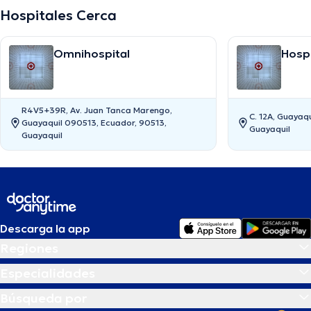
Hospitales Cerca
Omnihospital
Hospi
Fran
R4V5+39R, Av. Juan Tanca Marengo,
C. 12A, Guayaq
Guayaquil 090513, Ecuador, 90513,
Guayaquil
Guayaquil
Descarga la app
Regiones
Especialidades
Búsqueda por