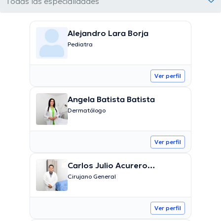
Todas las especialidades
Alejandro Lara Borja
Pediatra
Ver perfil
Angela Batista Batista
Dermatólogo
Ver perfil
Carlos Julio Acurero
Betancourt
Cirujano General
Ver perfil