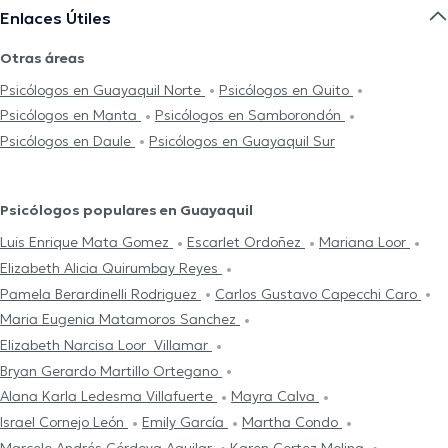
Enlaces Útiles
Otras áreas
Psicólogos en Guayaquil Norte
Psicólogos en Quito
Psicólogos en Manta
Psicólogos en Samborondón
Psicólogos en Daule
Psicólogos en Guayaquil Sur
Psicólogos populares en Guayaquil
Luis Enrique Mata Gomez
Escarlet Ordoñez
Mariana Loor
Elizabeth Alicia Quirumbay Reyes
Pamela Berardinelli Rodriguez
Carlos Gustavo Capecchi Caro
Maria Eugenia Matamoros Sanchez
Elizabeth Narcisa Loor Villamar
Bryan Gerardo Martillo Ortegano
Alana Karla Ledesma Villafuerte
Mayra Calva
Israel Cornejo León
Emily García
Martha Condo
Marcelo Andrés Córdova Aguilar
Karen Cortez Molina