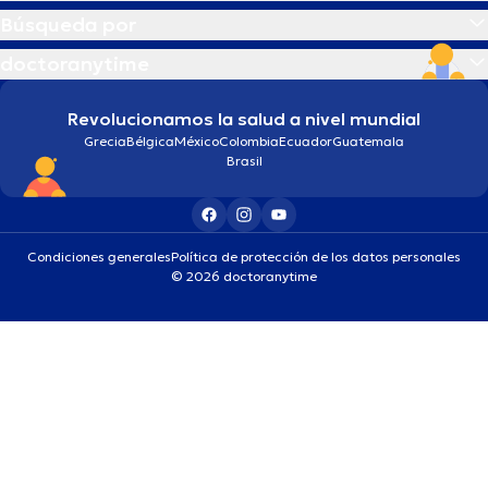
Búsqueda por
doctoranytime
Revolucionamos la salud a nivel mundial
Grecia
Bélgica
México
Colombia
Ecuador
Guatemala
Brasil
Condiciones generales
Política de protección de los datos personales
© 2026 doctoranytime