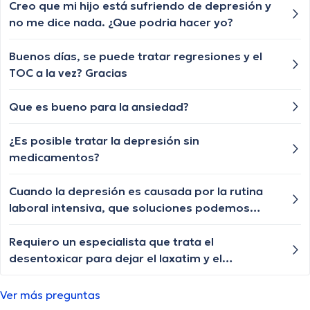
Creo que mi hijo está sufriendo de depresión y
no me dice nada. ¿Que podria hacer yo?
Buenos días, se puede tratar regresiones y el
TOC a la vez? Gracias
Que es bueno para la ansiedad?
¿Es posible tratar la depresión sin
medicamentos?
Cuando la depresión es causada por la rutina
laboral intensiva, que soluciones podemos
implementar ? Fui a ver un psicólogo aquí en
Cali pero no me supo explicar si debía dejar mi
Requiero un especialista que trata el
trabajo o no nadamas me dijo que tenia que
desentoxicar para dejar el laxatim y el
seguir yendo con el y es muy costoso
desorden emocional de un paciente
Ver más preguntas