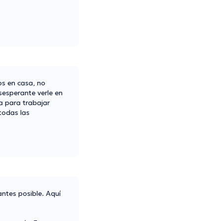
os en casa, no
esesperante verle en
a para trabajar
todas las
antes posible. Aquí