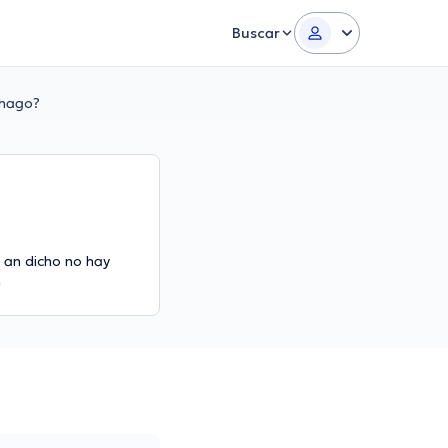
Buscar
 hago?
 an dicho no hay
n