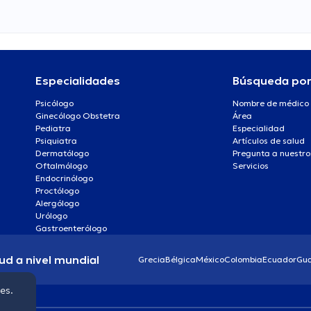
Especialidades
Búsqueda po
Psicólogo
Nombre de médico
Ginecólogo Obstetra
Área
Pediatra
Especialidad
Psiquiatra
Artículos de salud
Dermatólogo
Pregunta a nuestro
Oftalmólogo
Servicios
Endocrinólogo
Proctólogo
Alergólogo
Urólogo
Gastroenterólogo
ud a nivel mundial
Grecia
Bélgica
México
Colombia
Ecuador
Gu
ies.