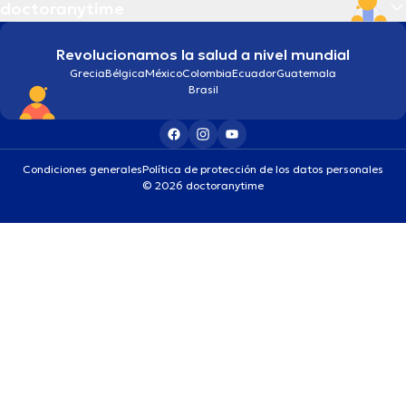
doctoranytime
Revolucionamos la salud a nivel mundial
Grecia
Bélgica
México
Colombia
Ecuador
Guatemala
Brasil
Condiciones generales
Política de protección de los datos personales
© 2026 doctoranytime