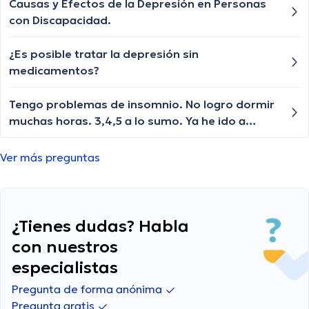
Causas y Efectos de la Depresión en Personas
con Discapacidad.
¿Es posible tratar la depresión sin
medicamentos?
Tengo problemas de insomnio. No logro dormir
muchas horas. 3,4,5 a lo sumo. Ya he ido a
lugares de tratamiento: mapeo cerebral,
imanes en mi cuerpo y cabeza, mirar películas,
Ver más preguntas
remedios naturales para el equilibrio del
cuerpo, gotas para dormir, ashwagandha, y
definitiva una pastilla de Eszopiclona de 3 MG.
Resultado: 3, 4 - 5 horas cuando mucho. Si me
¿Tienes dudas? Habla
levanto al baño ya no puedo dormir. Tomé una
con nuestros
semana pregabalina de 75 mg (2 de tres
especialistas
mitades que no me sirvieron de mucho y para el
insomnio no están hechas. Qué más hacer?
Pregunta de forma anónima
...No lo sé...leo sobre más terapias, más imanes
Pregunta gratis