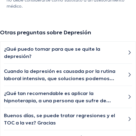
no debe considerarse como sustituto a un asesoramiento
médico.
Otras preguntas sobre Depresión
¿Qué puedo tomar para que se quite la
depresión?
Cuando la depresión es causada por la rutina
laboral intensiva, que soluciones podemos
implementar ? Fui a ver un psicólogo aquí en
Cali pero no me supo explicar si debía dejar mi
¿Qué tan recomendable es aplicar la
trabajo o no nadamas me dijo que tenia que
hipnoterapia, a una persona que sufre de
seguir yendo con el y es muy costoso
depresión?.
Buenos días, se puede tratar regresiones y el
TOC a la vez? Gracias