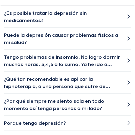
¿Es posible tratar la depresión sin
medicamentos?
Puede la depresión causar problemas físicos a
mi salud?
Tengo problemas de insomnio. No logro dormir
muchas horas. 3,4,5 a lo sumo. Ya he ido a
lugares de tratamiento: mapeo cerebral,
imanes en mi cuerpo y cabeza, mirar películas,
¿Qué tan recomendable es aplicar la
remedios naturales para el equilibrio del
hipnoterapia, a una persona que sufre de
cuerpo, gotas para dormir, ashwagandha, y
depresión?.
definitiva una pastilla de Eszopiclona de 3 MG.
¿Por qué siempre me siento sola en todo
Resultado: 3, 4 - 5 horas cuando mucho. Si me
momento así tenga personas a mi lado?
levanto al baño ya no puedo dormir. Tomé una
semana pregabalina de 75 mg (2 de tres
Porque tengo depresión?
mitades que no me sirvieron de mucho y para el