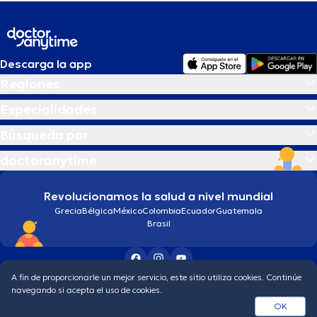
Descarga la app
Regiones
Especialidades
Búsqueda por
doctoranytime
Revolucionamos la salud a nivel mundial
Grecia
Bélgica
México
Colombia
Ecuador
Guatemala
Brasil
A fin de proporcionarle un mejor servicio, este sitio utiliza cookies. Continúe
Condiciones generales
Política de protección de los datos personales
navegando si acepta el uso de cookies.
© 2026 doctoranytime
OK