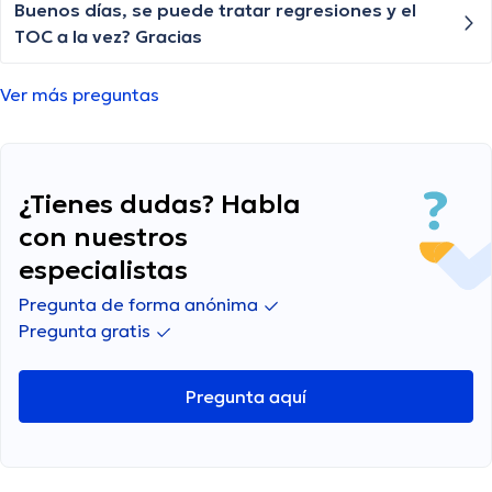
insomnio no están hechas. Qué más hacer?
Buenos días, se puede tratar regresiones y el
...No lo sé...leo sobre más terapias, más imanes
TOC a la vez? Gracias
y pacientes de otras clínicas que no han
encontrado soluciones. Tengo problemas de
Ver más preguntas
acordarme nombres de personas, no siempre
pero ocurre. Tengo 81 años y dicen que se debe
al envejecimiento pero otros de mi edad
duermen bien o por lo menos más horas que yo
¿Tienes dudas? Habla
con nuestros
especialistas
Pregunta de forma anónima
Pregunta gratis
Pregunta aquí