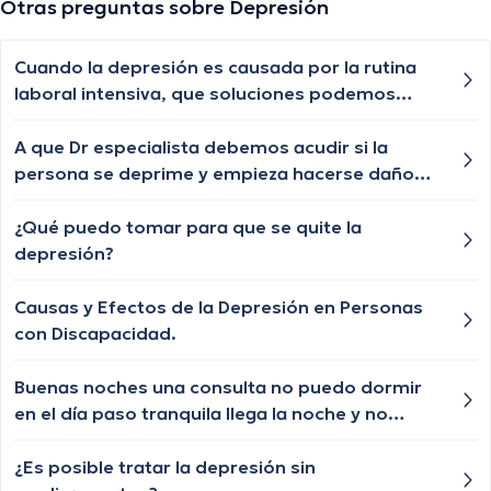
Otras preguntas sobre Depresión
Cuando la depresión es causada por la rutina
laboral intensiva, que soluciones podemos
implementar ? Fui a ver un psicólogo aquí en
Cali pero no me supo explicar si debía dejar mi
A que Dr especialista debemos acudir si la
trabajo o no nadamas me dijo que tenia que
persona se deprime y empieza hacerse daño
seguir yendo con el y es muy costoso
golpeándose a sí mismo.
¿Qué puedo tomar para que se quite la
depresión?
Causas y Efectos de la Depresión en Personas
con Discapacidad.
Buenas noches una consulta no puedo dormir
en el día paso tranquila llega la noche y no
puedo descansar me da una deseperacion
¿Es posible tratar la depresión sin