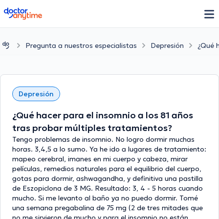
doctoranytime
Pregunta a nuestros especialistas
Depresión
¿Qué h
Depresión
¿Qué hacer para el insomnio a los 81 años
tras probar múltiples tratamientos?
Tengo problemas de insomnio. No logro dormir muchas
horas. 3,4,5 a lo sumo. Ya he ido a lugares de tratamiento:
mapeo cerebral, imanes en mi cuerpo y cabeza, mirar
películas, remedios naturales para el equilibrio del cuerpo,
gotas para dormir, ashwagandha, y definitiva una pastilla
de Eszopiclona de 3 MG. Resultado: 3, 4 - 5 horas cuando
mucho. Si me levanto al baño ya no puedo dormir. Tomé
una semana pregabalina de 75 mg (2 de tres mitades que
no me sirvieron de mucho y para el insomnio no están