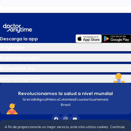
Descarga la app
Regiones
Especialidades
Búsqueda por
doctoranytime
Revolucionamos la salud a nivel mundial
Grecia
Bélgica
México
Colombia
Ecuador
Guatemala
Brasil
A fin de proporcionarle un mejor servicio, este sitio utiliza cookies. Continúe
Condiciones generales
Política de protección de los datos personales