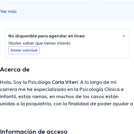
Ver más
No disponible para agendar en línea
Hazles saber que tienes interés
Enviar solicitud
Acerca de
Hola, Soy la Psicóloga
Carla Viteri
. A lo largo de mi
carrera me he especializado en la Psicología Clínica e
infantil, estas ramas, en muchos de los casos están
unidas a la psiquiatría, con la finalidad de poder ayudar a
pacientes con ansiedad, depresión, psicosis, baja
autoestima, problemas familiares o de pareja, trastornos
de alimentación, etc. Además, en mi consulta realizo
Información de acceso
pruebas psicológicas, psicopedagógicas, proyectivas,