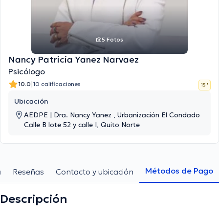
5 Fotos
Nancy Patricia Yanez Narvaez
Psicólogo
|
10.0
10 calificaciones
15 '
Ubicación
AEDPE | Dra. Nancy Yanez , Urbanización El Condado
Calle B lote 52 y calle I, Quito Norte
Métodos de Pago
a
Reseñas
Contacto y ubicación
Descripción