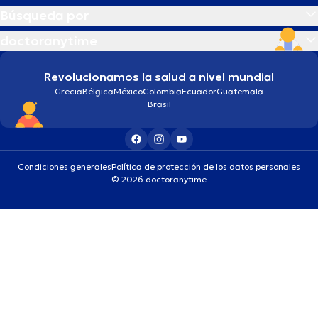
Búsqueda por
doctoranytime
Revolucionamos la salud a nivel mundial
Grecia
Bélgica
México
Colombia
Ecuador
Guatemala
Brasil
Condiciones generales
Política de protección de los datos personales
© 2026 doctoranytime