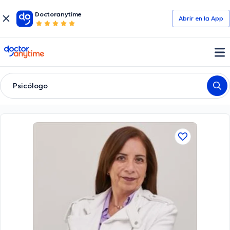
Doctoranytime
Abrir en la App
doctoranytime
Psicólogo