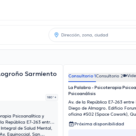
Logroño Sarmiento
Vid
Consultorio 1
Consultorio 2
La Palabra - Psicoterapia Psicoa
Psicoanálisis
180 '
+
Av. de la República E7-263 entre 
Diego de Almagro. Edificio Forum
oficina #502 (Space Cowork), Qu
rapia Psicoanalítica y
e la República E7-263 entre
Próxima disponibilidad
go de Almagro. Edificio
 Integral de Salud Mental,
, oficina #502
 Av. Equinoccial, San