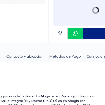
ito
a, Quito Norte
s
Contacto y ubicación
Métodos de Pago
Currículu
 psicoanalista clínico. Es Magíster en Psicología Clínica con
alud Integral (c) y Doctor (PhD) (c) en Psicología con