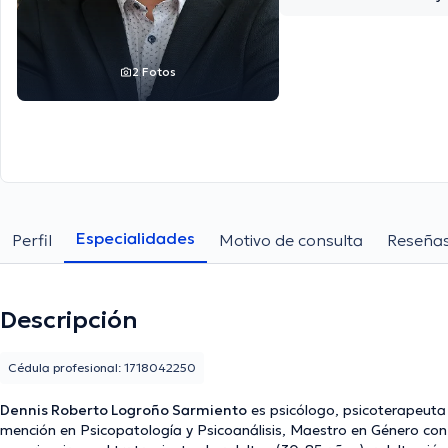
(Space Cowork), Qu
Antonio de Pichinch
2 Fotos
Especialidades
Perfil
Motivo de consulta
Reseña
Descripción
Cédula profesional: 1718042250
Dennis Roberto Logroño Sarmiento
es psicólogo, psicoterapeuta y
mención en Psicopatología y Psicoanálisis, Maestro en Género con S