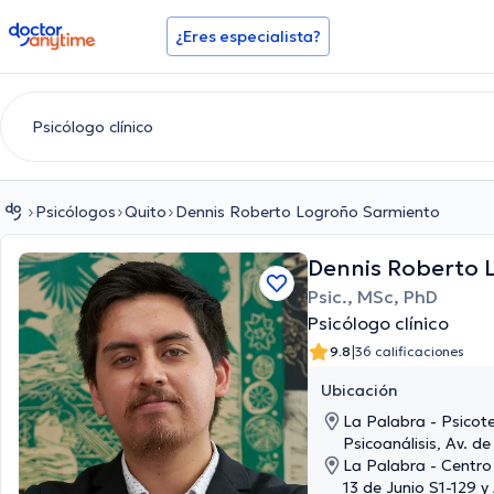
doctoranytime
¿Eres especialista?
Psicólogos
Quito
Dennis Roberto Logroño Sarmiento
Dennis Roberto 
Psic., MSc, PhD
Psicólogo clínico
|
9.8
36 calificaciones
Ubicación
La Palabra - Psicote
Psicoanálisis, Av. d
Martín Carrión y Die
La Palabra - Centro
Forum 300, 5to piso
13 de Junio S1-129 y