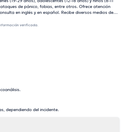
enes (19-29 años), adolescentes (12-18 años) y niños (8-11
 ataques de pánico, fobias, entre otros. Ofrece atención
consulta en inglés y en español. Recibe diversos medios de
información verificada.
coanálisis.
as, dependiendo del incidente.