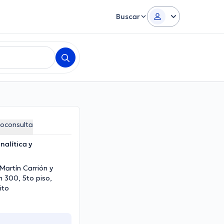
Buscar
eoconsulta
nalítica y
Martín Carrión y
 300, 5to piso,
ito