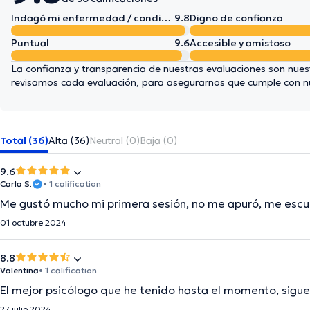
Indagó mi enfermedad / condición en detalle
9.8
Digno de confianza
Puntual
9.6
Accesible y amistoso
La confianza y transparencia de nuestras evaluaciones son nuest
revisamos cada evaluación, para asegurarnos que cumple con 
Total (36)
Alta (36)
Neutral (0)
Baja (0)
9.6
Carla S.
• 1 calification
Me gustó mucho mi primera sesión, no me apuró, me escu
01 octubre 2024
8.8
Valentina
• 1 calification
El mejor psicólogo que he tenido hasta el momento, sigue
27 julio 2024