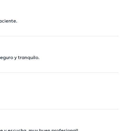
aciente.
eguro y tranquilo.
de y escucha, muy buen profesional!