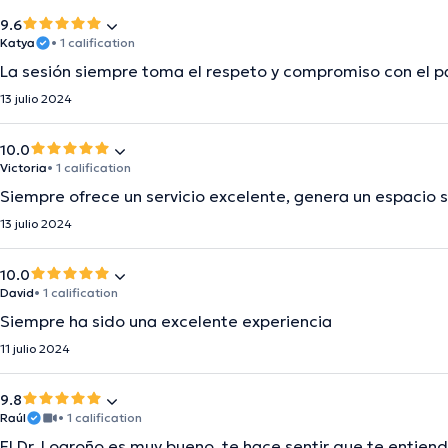
9.6
Katya
• 1 calification
La sesión siempre toma el respeto y compromiso con el p
13 julio 2024
10.0
Victoria
• 1 calification
Siempre ofrece un servicio excelente, genera un espacio s
13 julio 2024
10.0
David
• 1 calification
Siempre ha sido una excelente experiencia
11 julio 2024
9.8
Raúl
• 1 calification
El Dr. Logroño es muy bueno, te hace sentir que te entien