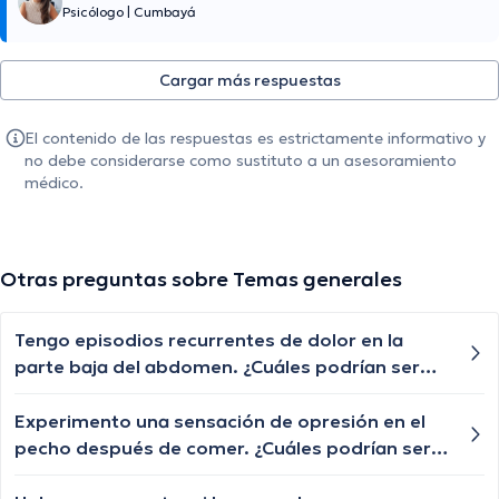
Psicólogo
|
Cumbayá
Cargar más respuestas
El contenido de las respuestas es estrictamente informativo y
no debe considerarse como sustituto a un asesoramiento
médico.
Otras preguntas sobre Temas generales
Tengo episodios recurrentes de dolor en la
parte baja del abdomen. ¿Cuáles podrían ser
las posibles causas de este dolor abdominal y
cuándo debería buscar atención médica?
Experimento una sensación de opresión en el
pecho después de comer. ¿Cuáles podrían ser
las posibles causas de esta sensación de