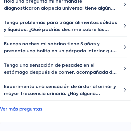
opresión y cuándo debería buscar atención
Hola una pregunta mi hermana le
médica?
diagnosticaron alopecia universal tiene algún
tratamiento para q le vuelva a crecer el cabello
las cejas y pestañas , aunque ya le están
Tengo problemas para tragar alimentos sólidos
creciendo de a poquito pero lento y chiquititos
y líquidos. ¿Qué podrías decirme sobre las
pelitos blancos y unos negros con las cejas y
posibles causas de la disfagia y cuándo debería
pestañas igual algún tratamiento q le ayude a
buscar ayuda médica?
Buenas noches mi sobrino tiene 5 años y
crecer o esa enfermedad ya no tiene
presenta una bolita en un párpado inferior que
tratamiento?
por momentos se desaparece y nuevamente le
vuelve aparecer, qué especialista nos puede
Tengo una sensación de pesadez en el
ayudar?
estómago después de comer, acompañada de
eructos frecuentes. ¿Cuáles podrían ser las
posibles causas de esta sensación y cuándo
Experimento una sensación de ardor al orinar y
debería buscar orientación médica?
mayor frecuencia urinaria. ¿Hay alguna
explicación para estos síntomas y qué pruebas
se recomiendan?
Ver más preguntas