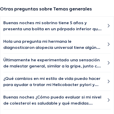
Otras preguntas sobre Temas generales
Buenas noches mi sobrino tiene 5 años y
presenta una bolita en un párpado inferior que
por momentos se desaparece y nuevamente le
vuelve aparecer, qué especialista nos puede
Hola una pregunta mi hermana le
ayudar?
diagnosticaron alopecia universal tiene algún
tratamiento para q le vuelva a crecer el cabello
las cejas y pestañas , aunque ya le están
Últimamente he experimentado una sensación
creciendo de a poquito pero lento y chiquititos
de malestar general, similar a la gripe, junto con
pelitos blancos y unos negros con las cejas y
algunos síntomas inusuales en la zona genital.
pestañas igual algún tratamiento q le ayude a
Hay pequeñas protuberancias dolorosas que
¿Qué cambios en mi estilo de vida puedo hacer
crecer o esa enfermedad ya no tiene
aparecen y desaparecen, y también noto un
para ayudar a tratar mi Helicobacter pylori y
tratamiento?
poco de picazón y ardor. Me preocupa y me
prevenir futuros episodios de dolor abdominal
gustaría saber si alguien tiene alguna idea de lo
y náuseas?
Buenas noches ¿Cómo puedo evaluar si mi nivel
que podría estar pasando y si debo buscar
de colesterol es saludable y qué medidas
atención médica de inmediato.
puedo tomar si está elevado?