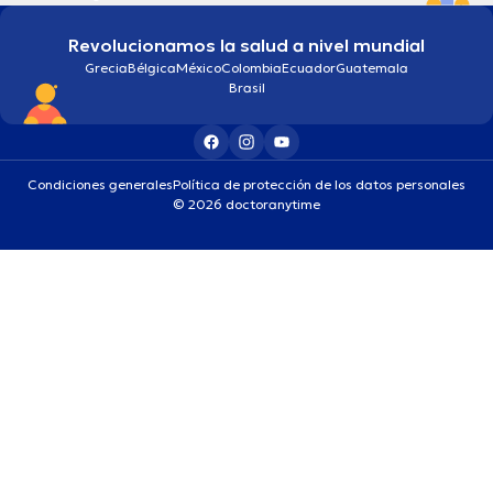
Revolucionamos la salud a nivel mundial
Grecia
Bélgica
México
Colombia
Ecuador
Guatemala
Brasil
Condiciones generales
Política de protección de los datos personales
© 2026 doctoranytime