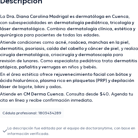
Descripción
La
Dra. Diana Carolina Madrigal es dermatóloga en Cuenca
,
con subespecialidades en
dermatología pediátrica, tricología y
láser dermatológico
. Combina
dermatología clínica, estética y
quirúrgica
para pacientes de todas las edades.
Atiende condiciones como
acné, rosácea, manchas en la piel,
dermatitis, psoriasis, caída del cabello y cáncer de piel
, y realiza
cirugía dermatológica, criocirugía y dermatoscopía
para
revisión de lunares. Como especialista pediátrica trata
dermatitis
atópica, pañalitis y verrugas
en niños y bebés.
En el área estética ofrece
rejuvenecimiento facial con bótox y
ácido hialurónico, plasma rico en plaquetas (PRP) y depilación
láser
de bigote, bikini y axilas.
Atiende en
CM Derma Cuenca
. Consulta desde $40. Agenda tu
cita en línea y recibe confirmación inmediata.
Cédula profesional: 1803434289
La descripción fue editada por el equipo de doctoranytime, con base en
información verificada.