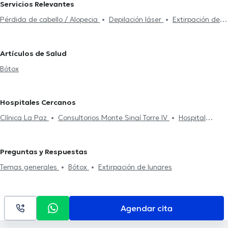
Servicios Relevantes
Pérdida de cabello / Alopecia
Depilación láser
Extirpación de
lunares
Limpieza facial
Mesoterapia
Bótox
Rellenos de
ácido hialurónico
Trasplante capilar
Verrugas genitales
Artículos de Salud
Bótox
Hospitales Cercanos
Clínica La Paz
Consultorios Monte Sinaí Torre IV
Hospital
Universitario del Río
Preguntas y Respuestas
Temas generales
Bótox
Extirpación de lunares
Agendar cita