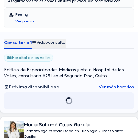
Aseguradoras tales como Consulta privada, Vía reembolso con
cualquier aseguradora son aceptadas. El precio de la consulta con
el médico especialista Rosa Mateus Herrera es de $60. Algunos de
Peeling
los servicios médicos ofrecidos en el consultorio son: Caída del
Ver precio
cabello, Peeling, Psoriasis, Tratamiento de acné.
Videoconsulta
Consultorio 1
Hospital de los Valles
Edificio de Especialidades Médicas junto a Hospital de los
Valles, consultorio #231 en el Segundo Piso, Quito
Próxima disponibilidad
Ver más horarios
María Salomé Cajas García
Dermatóloga especializada en Tricología y Transplante
Capilar