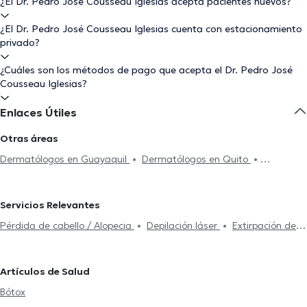
¿El Dr. Pedro José Cousseau Iglesias acepta pacientes nuevos?
¿El Dr. Pedro José Cousseau Iglesias cuenta con estacionamiento
privado?
¿Cuáles son los métodos de pago que acepta el Dr. Pedro José
Cousseau Iglesias?
Enlaces Útiles
Otras áreas
Dermatólogos en Guayaquil
Dermatólogos en Quito
Dermatólogos en Machala
Dermatólogos en Loja
Dermatólogos en Guayaquil Norte
Servicios Relevantes
Pérdida de cabello / Alopecia
Depilación láser
Extirpación de
lunares
Limpieza facial
Mesoterapia
Bótox
Rellenos de
ácido hialurónico
Trasplante capilar
Verrugas genitales
Artículos de Salud
Bótox