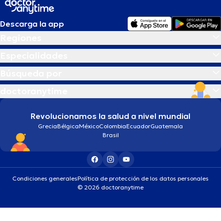
Descarga la app
Regiones
Especialidades
Búsqueda por
doctoranytime
Revolucionamos la salud a nivel mundial
Grecia
Bélgica
México
Colombia
Ecuador
Guatemala
Brasil
Condiciones generales
Política de protección de los datos personales
© 2026 doctoranytime