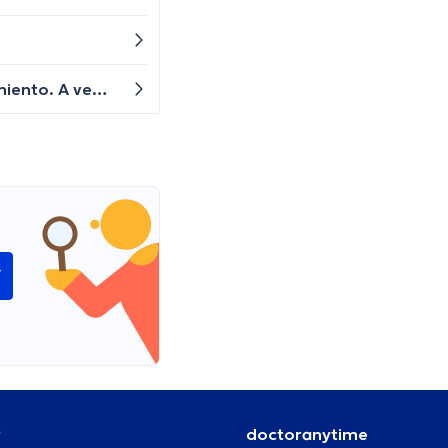
He estado experimentando dificultades para recordar cosas y también he notado cambios en mi comportamiento. A veces me siento más irritable y tengo problemas para concentrarme. ¿Alguien tiene alguna idea de qué podría estar pasando y qué puedo hacer al respecto?
í
r
doctoranytime