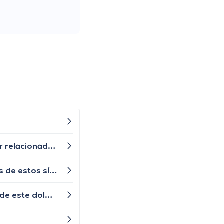
Últimamente he estado teniendo problemas para concentrarme y recordar cosas simples. ¿Podría esto estar relacionado con la tiroiditis de Hashimoto? he leido sobre eso ¿Qué puedo hacer para mejorar mi memoria y concentración?
Me siento constantemente mareado y tengo problemas de equilibrio. ¿Cuáles podrían ser las posibles causas de estos síntomas?
Tengo episodios recurrentes de dolor en la parte baja del abdomen. ¿Cuáles podrían ser las posibles causas de este dolor abdominal y cuándo debería buscar atención médica?