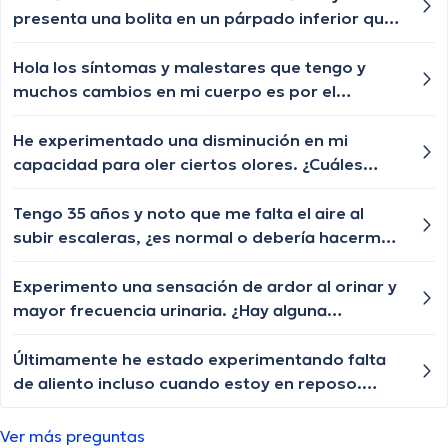
creciendo de a poquito pero lento y chiquititos
presenta una bolita en un párpado inferior que
pelitos blancos y unos negros con las cejas y
por momentos se desaparece y nuevamente le
pestañas igual algún tratamiento q le ayude a
vuelve aparecer, qué especialista nos puede
Hola los síntomas y malestares que tengo y
crecer o esa enfermedad ya no tiene
ayudar?
muchos cambios en mi cuerpo es por el
tratamiento?
embarazo además que me bajó mi
menstruación.?
He experimentado una disminución en mi
capacidad para oler ciertos olores. ¿Cuáles
podrían ser las posibles causas de esta pérdida
del sentido del olfato y cuándo debería buscar
Tengo 35 años y noto que me falta el aire al
orientación médica?
subir escaleras, ¿es normal o debería hacerme
un chequeo?
Experimento una sensación de ardor al orinar y
mayor frecuencia urinaria. ¿Hay alguna
explicación para estos síntomas y qué pruebas
se recomiendan?
Últimamente he estado experimentando falta
de aliento incluso cuando estoy en reposo.
Siento como si me faltara el aire y me canso
más fácilmente. ¿Algún médico podría decirme
Ver más preguntas