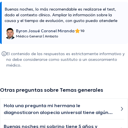
Buenas noches, lo más recomendable es realizarse el test,
dado el contexto clínico. Ampliar la información sobre la
causa y el tiempo de evolución, con gusto puedo atenderle
Byron Josué Coronel Miranda
10
Médico General
|
Ambato
El contenido de las respuestas es estrictamente informativo y
no debe considerarse como sustituto a un asesoramiento
médico.
Otras preguntas sobre Temas generales
Hola una pregunta mi hermana le
diagnosticaron alopecia universal tiene algún
tratamiento para q le vuelva a crecer el cabello
las cejas y pestañas , aunque ya le están
Buenas noches mi sobrino tiene 5 años y