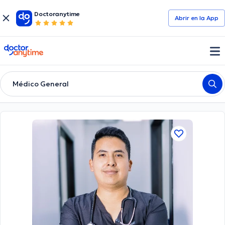
Doctoranytime
Abrir en la App
doctoranytime
Médico General