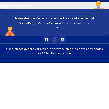
doctoranytime
Revolucionamos la salud a nivel mundial
Grecia
Bélgica
México
Colombia
Ecuador
Guatemala
Brasil
Condiciones generales
Política de protección de los datos personales
© 2026 doctoranytime