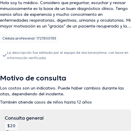
Hola soy tu médico. Considero que preguntar, escuchar y revisar
minuciosamente es la base de un buen diagnóstico clínico. Tengo
varios años de experiencia y mucho conocimiento en
enfermedades respiratorias, digestivas, urinarias y circulatorias. Mi
mayor motivación es un "gracias" de un paciente recuperado y la
esperanza en la cara de un paciente que al fin sabe que
enfermedad tiene.
Cédula profesional: 1721300133
La descripción fue editada por el equipo de doctoranytime, con base en
información verificada.
Motivo de consulta
Los costos son un indicativo. Puede haber cambios durante las
citas, dependiendo del incidente.
También atiende casos de niños hasta 12 años
Consulta general
$20