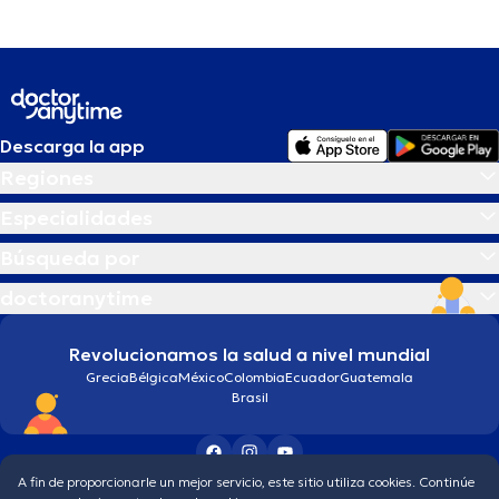
Descarga la app
Regiones
Especialidades
Búsqueda por
doctoranytime
Revolucionamos la salud a nivel mundial
Grecia
Bélgica
México
Colombia
Ecuador
Guatemala
Brasil
A fin de proporcionarle un mejor servicio, este sitio utiliza cookies. Continúe
Condiciones generales
Política de protección de los datos personales