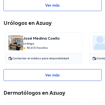
Ver más
Urólogos en Azuay
José Medina Coello
Urólogo
10,0
|
3 Reseñas
Contactar al médico para disponibilidad
Conta
Ver más
Dermatólogos en Azuay