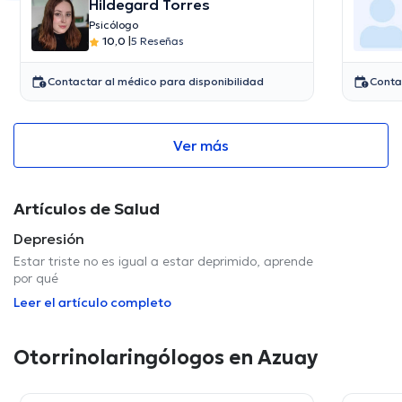
Hildegard Torres
Psicólogo
10,0
|
5 Reseñas
Contactar al médico para disponibilidad
Conta
Ver más
Artículos de Salud
Depresión
Estar triste no es igual a estar deprimido, aprende
por qué
Leer el artículo completo
Otorrinolaringólogos en Azuay