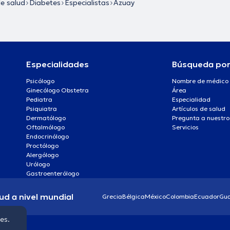
de salud
Diabetes
Especialistas
Azuay
Especialidades
Búsqueda po
Psicólogo
Nombre de médico
Ginecólogo Obstetra
Área
Pediatra
Especialidad
Psiquiatra
Artículos de salud
Dermatólogo
Pregunta a nuestro
Oftalmólogo
Servicios
Endocrinólogo
Proctólogo
Alergólogo
Urólogo
Gastroenterólogo
ud a nivel mundial
Grecia
Bélgica
México
Colombia
Ecuador
Gu
ies.