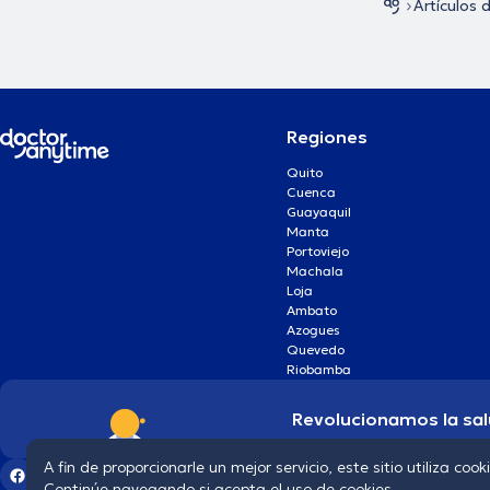
Artículos 
Regiones
Quito
Cuenca
Guayaquil
Manta
Portoviejo
Machala
Loja
Ambato
Azogues
Quevedo
Riobamba
Revolucionamos la sal
A fin de proporcionarle un mejor servicio, este sitio utiliza cook
Continúe navegando si acepta el uso de cookies.