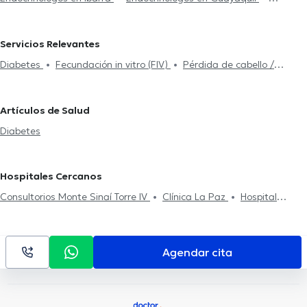
Endocrinólogos en Loja
Endocrinólogos en Quito
Servicios Relevantes
Diabetes
Fecundación in vitro (FIV)
Pérdida de cabello /
Alopecia
Artículos de Salud
Diabetes
Hospitales Cercanos
Consultorios Monte Sinaí Torre IV
Clínica La Paz
Hospital
Universitario del Río
Agendar cita