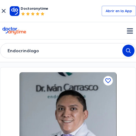
Doctoranytime
Abrir en la App
doctoranytime
Endocrinólogo