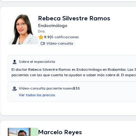
Rebeca Silvestre Ramos
Endocrinólogo
Dra.
|
9.9
6 calificaciones
Vídeo-consulta
Sobre el especialista
El doctor Rebeca Silvestre Ramos es Endocrinólogo en Riobamba. Las 5
pacientes con las que cuenta te ayudan a saber más sobre él. El especi
de servicio de videollamada. El médico acepta citas con las siguiente
Consulta privada. El precio de la consulta con el Dr. Rebeca Silvestre 
Vídeo-consulta paciente nuevo
$35
En su consultorio abarca todo lo relacionado con Diabetes, Enfermeda
Ver todos los precios
Tiroides, Sobrepeso y obesidad, Síndrome metabólico.
Marcelo Reyes