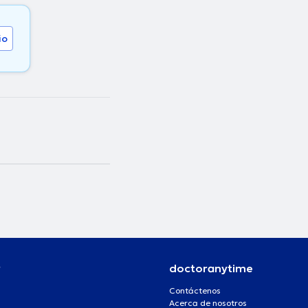
io
r
doctoranytime
Contáctenos
Acerca de nosotros