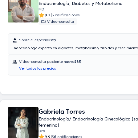
Endocrinología, Diabetes y Metabolismo
MD
|
9.7
5 calificaciones
Vídeo-consulta
Sobre el especialista
Endocrinólogo experto en diabetes, metabolismo, tiroides y crecimient
Vídeo-consulta paciente nuevo
$35
Ver todos los precios
Gabriela Torres
Endocrinología/ Endocrinología Ginecológica (s
femenina)
Dra.
|
9.9
56 calificaciones