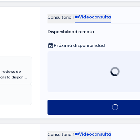
Videoconsulta
Consultorio 1
Disponibilidad remota
Próxima disponibilidad
 reviews de
alista dispone
s aseguradoras:
Ramos es de $35.
des de la
Ver más horarios
Videoconsulta
Consultorio 1