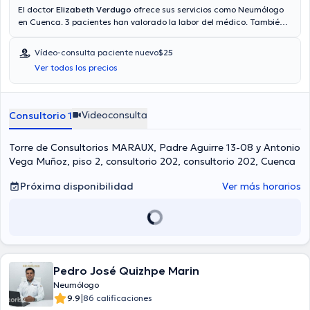
El doctor
Elizabeth Verdugo
ofrece sus servicios como Neumólogo
en Cuenca. 3 pacientes han valorado la labor del médico. También
puede agendar una cita médica vía videollamada. El Dr. acepta
pacientes con las siguientes aseguradoras: Consulta privada, Vía
Vídeo-consulta paciente nuevo
$25
reembolso con cualquier aseguradora.
Ver todos los precios
Videoconsulta
Consultorio 1
Torre de Consultorios MARAUX, Padre Aguirre 13-08 y Antonio
Vega Muñoz, piso 2, consultorio 202, consultorio 202, Cuenca
Próxima disponibilidad
Ver más horarios
Pedro José Quizhpe Marin
Neumólogo
|
9.9
86 calificaciones