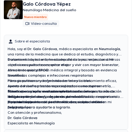
Galo Córdova Yépez
Neumólogo Medicina del sueño
Nuevo miembro
Vídeo-consulta
Sobre el especialista
Hola, soy el
Dr. Galo Córdova
, médico especialista en
Neumología
,
una rama de la medicina que se dedica al estudio, diagnóstico y
tratamiento de las enfermedades del sistema respiratorio. Mi
Durante mi trayectoria, he acompañado a pacientes con diversas
objetivo es ayudarte a
condiciones pulmonares, entre ellas:
respirar mejor y vivir con mayor bienestar
,
ofreciendo una atención médica integral y basada en evidencia
Asma bronquial y EPOC
científica.
Neumonías complejas e infecciones respiratorias
Fibrosis pulmonar y enfermedades intersticiales
Para garantizar un diagnóstico certero y un tratamiento eficaz,
Apnea del sueño y trastornos respiratorios nocturnos
cuento con herramientas especializadas como
espirometría
,
Tuberculosis y enfermedades infecciosas crónicas
fibrobroncoscopía
Mi enfoque se basa en el
,
evaluaciones del sueño
acompañamiento cercano
,
interpretación de
, la
educación
Nódulos pulmonares y cáncer de pulmón
imágenes torácicas
del paciente
y el diseño de
y programas de
planes personalizados
rehabilitación respiratoria
, siempre con la
Hipertensión pulmonar y enfermedades ocupacionales
personalizada
meta de mejorar la calidad de vida de quienes confían en mi
Respirar bien no es solo un acto físico, es calidad de vida.
.
respiratorias
práctica.
Estoy aquí para ayudarte a lograrlo.
Con atención y profesionalismo,
Dr. Galo Córdova
Especialista en Neumología