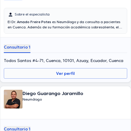
Sobre el especialista
El Dr.
Amado Freire Potes
es Neumólogo y da consulta a pacientes
en Cuenca. Además de su formación académica sobresaliente, el
doctor tiene experiencia en su área de especialidad. El médico
posee años de experiencia laboral en su temática de estudio. Por
otra parte, él se ha desempeñado como miembro de diversas
Consultorio 1
asociaciones médicas. Amado Freire Potes ha compartido en
múltiples conferencias con la meta de tener una formación
continua en su ámbito de especialización y ha anunciado numerosos
Todos Santos #4-71, Cuenca, 10101, Azuay, Ecuador, Cuenca
artículos.
Ver perfil
Diego Guarango Jaramillo
Neumólogo
Consultorio 1