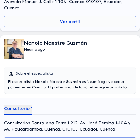
Avenida Manuel J. Calle 1-104, Cuenca 010107, Ecuador,
Cuenca
Ver perfil
Manolo Maestre Guzmán
Neumólogo
Sobre el especialista
El especialista
Manolo Maestre Guzmán
es Neumólogo y acepta
pacientes en Cuenca. El profesional de la salud es egresado de la
Universidad De Cuenca, Universidad Católica De Cuenca y tiene
amplios conocimientos en su área de especialidad. El médico posee
años de experiencia laboral en su área de experiencia. Así mismo, él
Consultorio 1
se ha desempeñado como miembro de diversas asociaciones
médicas. Manolo Maestre Guzmán ha compartido en incontables
conferencias con la intención de tener una formación continua en
Consultorios Santa Ana Torre 1 212, Av. José Peralta 1-104 y
su ámbito de especialización y ha compartido diferentes artículos.
Av. Paucarbamba, Cuenca, 010107, Ecuador, Cuenca
Su cita se puede realizar en Español.