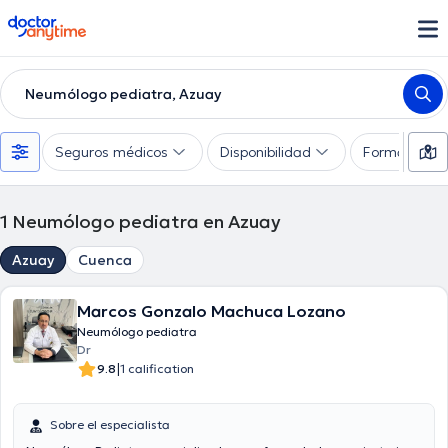
doctoranytime
Neumólogo pediatra, Azuay
Seguros médicos
Disponibilidad
Formas de 
1
Neumólogo pediatra en Azuay
Azuay
Cuenca
Marcos Gonzalo Machuca Lozano
Neumólogo pediatra
Dr
|
9.8
1 calification
Sobre el especialista