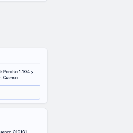
é Peralta 1-104 y
r, Cuenca
uenca 010101,