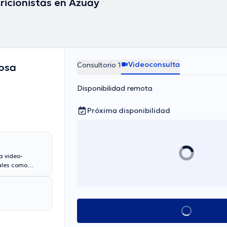
ricionistas en Azuay
Videoconsulta
Consultorio 1
nosa
Disponibilidad remota
Próxima disponibilidad
a video-
tales como
adas. El precio
0. Algunos de
rol, Desórdenes
Ver más horarios