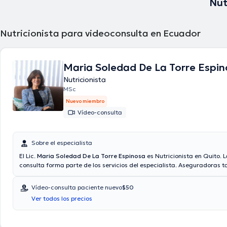
Nut
Nutricionista para videoconsulta en Ecuador
Maria Soledad De La Torre Espi
Nutricionista
MSc
Nuevo miembro
Vídeo-consulta
Sobre el especialista
El Lic.
Maria Soledad De La Torre Espinosa
es Nutricionista en Quito. L
consulta forma parte de los servicios del especialista. Aseguradoras 
Consulta privada, Vía reembolso con cualquier aseguradora son acept
de la consulta con el Lic. Maria Soledad De La Torre Espinosa es de $5
Vídeo-consulta paciente nuevo
$50
los servicios ofrecidos en su consultorio son: Nutrición clínica, Coleste
Ver todos los precios
alimenticios.