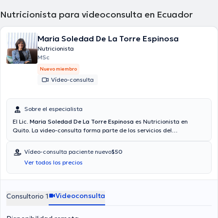
Nutricionista para videoconsulta en Ecuador
Maria Soledad De La Torre Espinosa
Nutricionista
MSc
Nuevo miembro
Vídeo-consulta
Sobre el especialista
El Lic.
Maria Soledad De La Torre Espinosa
es Nutricionista en
Quito. La video-consulta forma parte de los servicios del
especialista. Aseguradoras tales como Consulta privada, Vía
reembolso con cualquier aseguradora son aceptadas. El precio de
Vídeo-consulta paciente nuevo
$50
la consulta con el Lic. Maria Soledad De La Torre Espinosa es de
Ver todos los precios
$50. Algunos de los servicios ofrecidos en su consultorio son:
Nutrición clínica, Colesterol, Desórdenes alimenticios.
Videoconsulta
Consultorio 1