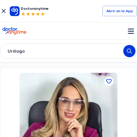
Doctoranytime
Abrir en la App
doctoranytime
Urólogo