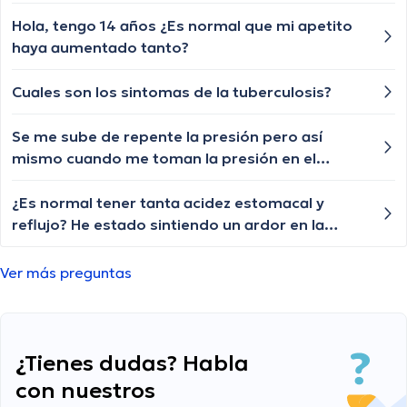
hacer?
Hola, tengo 14 años ¿Es normal que mi apetito
haya aumentado tanto?
Cuales son los sintomas de la tuberculosis?
Se me sube de repente la presión pero así
mismo cuando me toman la presión en el
médico no me sale presión elevada en un
centro médico de emergencia me salió de 169
¿Es normal tener tanta acidez estomacal y
en una ocasión y me mandaron a controlar mi
reflujo? He estado sintiendo un ardor en la
presión hoy nuevamente me salió de 177/68
garganta y una sensación de que la comida
pero me dicen que no es hipertensión ahora
sube después de comer, incluso después de
Ver más preguntas
nose que es porque me ah salido de 128 la
tomar medicamentos para la acidez.
presión y me dicen que me sale normal cuando
estoy en el médico
¿Tienes dudas? Habla
con nuestros