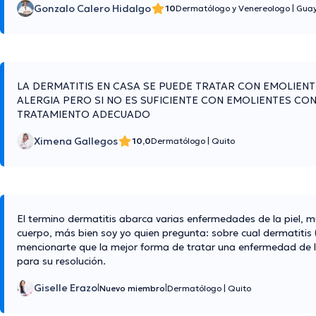
Gonzalo Calero Hidalgo
10
Dermatólogo y Venereologo
|
Guay
LA DERMATITIS EN CASA SE PUEDE TRATAR CON EMOLIEN
ALERGIA PERO SI NO ES SUFICIENTE CON EMOLIENTES C
TRATAMIENTO ADECUADO
Ximena Gallegos
10,0
Dermatólogo
|
Quito
El termino dermatitis abarca varias enfermedades de la piel, m
cuerpo, más bien soy yo quien pregunta: sobre cual dermatitis 
mencionarte que la mejor forma de tratar una enfermedad de la
para su resolución.
Giselle Erazo
|
|
Nuevo miembro
Dermatólogo
|
Quito