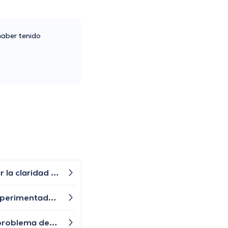
haber tenido
Ultimamente se me olvidan muchas cosas ¿Existen ejercicios mentales o juegos que puedan ayudar a mejorar la claridad mental?
Últimamente he notado que hay un flujo vaginal anormal con un olor desagradable, esto es normal? No he experimentado esto antes y no sé qué hacer al respecto.
Últimamente, mis encías sangran cuando me cepillo los dientes, y tengo mal aliento, ¿puede esto indicar un problema dental o de encías?