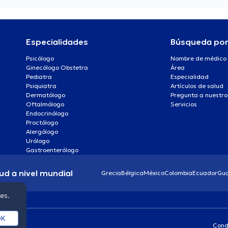
Especialidades
Búsqueda po
Psicólogo
Nombre de médico
Ginecólogo Obstetra
Área
Pediatra
Especialidad
Psiquiatra
Artículos de salud
Dermatólogo
Pregunta a nuestro
Oftalmólogo
Servicios
Endocrinólogo
Proctólogo
Alergólogo
Urólogo
Gastroenterólogo
ud a nivel mundial
Grecia
Bélgica
México
Colombia
Ecuador
Gu
ies.
K
Cond