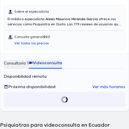
Sobre el especialista
El médico especialista
Alexis Mauricio Miranda Garcia
ofrece sus
servicios como Psiquiatra en Quito. Las 179 reviews de usuarios que
tiene te ayudan a saber más acerca de él. También puede obtener
una consulta médica mediante consulta mediante video. El médico
Consulta general
$60
acepta citas con las siguientes aseguradoras: Consulta privada. El
Ver todos los precios
precio de la consulta con el doctor Alexis Mauricio Miranda Garcia
es de $60.
Videoconsulta
Consultorio 1
Disponibilidad remota
Próxima disponibilidad
Ver más horarios
Psiquiatras para videoconsulta en Ecuador