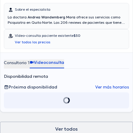
Sobre el especialista
La doctora
Andrea Wandemberg Mora
ofrece sus servicios como
Psiquiatra en Quito Norte. Las 206 reviews de pacientes que tiene
te ayudan a saber más acerca de ella. También tiene la opción de
obtener una cita médica vía consulta mediante video.
Vídeo-consulta paciente existente
$50
Aseguradoras tales como Consulta privada, Vía reembolso con
Ver todos los precios
cualquier aseguradora son aceptadas.
Videoconsulta
Consultorio 1
Disponibilidad remota
Próxima disponibilidad
Ver más horarios
Ver todos