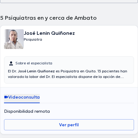
5
Psiquiatras en y cerca de Ambato
José Lenin Quiñonez
Psiquiatra
Sobre el especialista
El Dr.
José Lenin Quiñonez
es Psiquiatra en Quito. 13 pacientes han
valorado la labor del Dr. El especialista dispone de la opción de
video-consulta. El doctor trabaja con las siguientes aseguradoras:
Consulta privada. El precio de la consulta con el doctor José Lenin
Quiñonez es de $50. En su consultorio abarca todo lo relacionado
Videoconsulta
con Depresión, Tratamiento para ataques de pánico, Tratamiento
para esquizofrenia.
Disponibilidad remota
Ver perfil