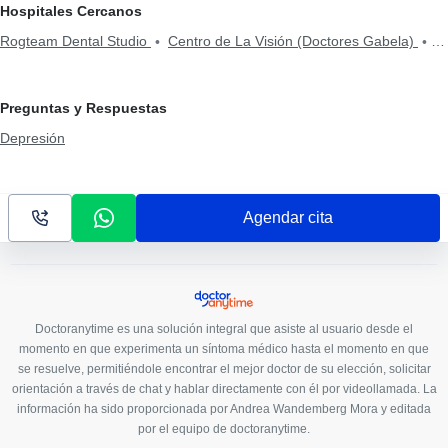
Hospitales Cercanos
Rogteam Dental Studio
Centro de La Visión (Doctores Gabela)
CEPI Centro de la Piel
Centro Médico Citimed
Hospital
Metropolitano
Clínica Sancho: Av. 6 de Diciembre
Centro Médico
Preguntas y Respuestas
Meditrópoli
Rgp Orthodentis
Smile District
Fortune Plaza
Depresión
Business Center
Mentalmed
Clínica Sancho: Citimed
Hospital
Axxis
Kenzen Medical Center
Clínica Sancho: Av. Amazonas
Centro Quirúrgico Da Vinci
Fortune Plaza Torre Alemania
Agendar cita
Consultorio Quito
Hospital de los Valles
Medical Vision UIO
Doctoranytime es una solución integral que asiste al usuario desde el
momento en que experimenta un síntoma médico hasta el momento en que
se resuelve, permitiéndole encontrar el mejor doctor de su elección, solicitar
orientación a través de chat y hablar directamente con él por videollamada. La
información ha sido proporcionada por Andrea Wandemberg Mora y editada
por el equipo de doctoranytime.