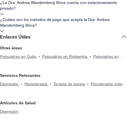
¿La Dra. Andrea Wandemberg Mora cuenta con estacionamiento
privado?
¿Cuáles son los métodos de pago que acepta la Dra. Andrea
Wandemberg Mora?
Enlaces Útiles
Otras áreas
Psiquiatras en Quito
Psiquiatras en Riobamba
Psiquiatras en
Samborondón
Psiquiatras en Guayaquil
Servicios Relevantes
Depresión
Hipnoterapia
Terapia de pareja
Psicoterapia online
Psicoterapia
Estudio del sueño
Artículos de Salud
Depresión