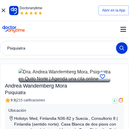
Doctoranytime
Abrir en la App
doctoranytime
Psiquiatra
2 Fotos
Andrea Wandemberg Mora
Psiquiatra
|
9.9
215 calificaciones
1 '
Ubicación
Holistyc Med, Finlandia N36-82 y Suecia., Consultorio 8 |
Finlandia (sentido norte). Casa Blanca de dos pisos con