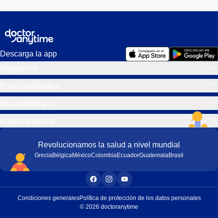
Descarga la app
Regiones
Especialidades
Búsqueda por
doctoranytime
Revolucionamos la salud a nivel mundial
Grecia
Bélgica
México
Colombia
Ecuador
Guatemala
Brasil
Condiciones generales
Política de protección de los datos personales
© 2026 doctoranytime