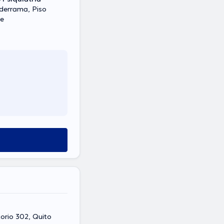
derrama, Piso
te
torio 302, Quito