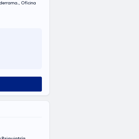
derrama., Oficina
 Psiquiatría