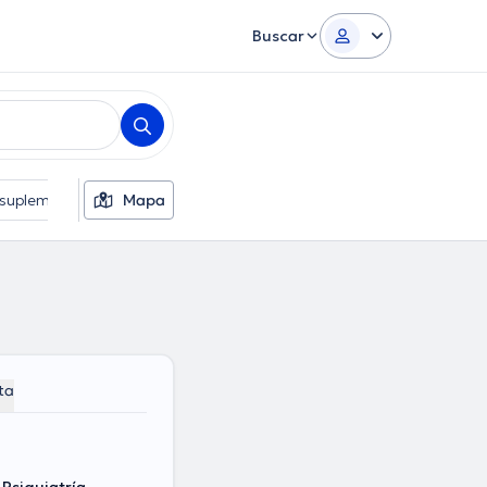
Buscar
s suplementarios
Mapa
Idiomas
Sexo
ta