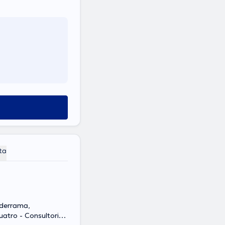
ta
lderrama,
uatro - Consultorios