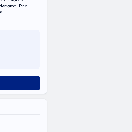
 Psiquiatría
derrama, Piso
te