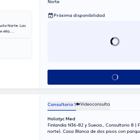
Norte
Próxima disponibilidad
uito Norte. Las
 ella.
ier
briela Reinoso
Ver más horarios
Videoconsulta
Consultorio 1
Holistyc Med
Finlandia N36-82 y Suecia., Consultorio 8 | Finlandia (sentido
norte). Casa Blanca de dos pisos con parqu
frente de Torre Finlandia, Quito Norte