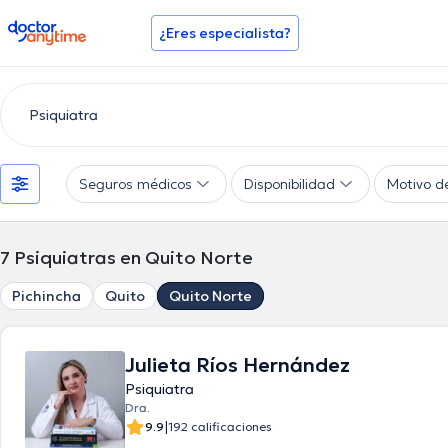
doctoranytime
¿Eres especialista?
Seguros médicos
Disponibilidad
Motivo d
7
Psiquiatras en Quito Norte
Pichincha
Quito
Quito Norte
Julieta Ríos Hernández
Psiquiatra
Dra.
|
9.9
192 calificaciones