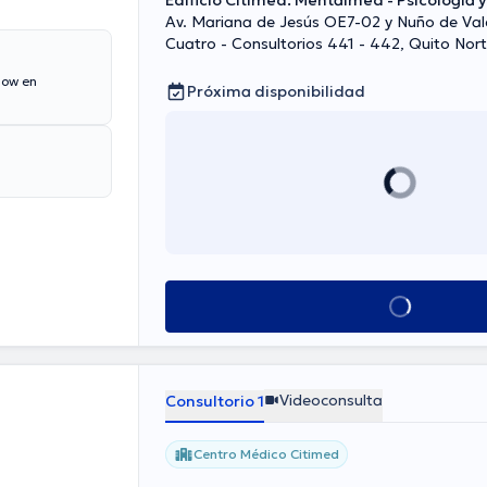
Edificio Citimed. Mentalmed - Psicología y
Av. Mariana de Jesús OE7-02 y Nuño de Val
Cuatro - Consultorios 441 - 442, Quito Nor
low en
Próxima disponibilidad
Ver más horarios
Videoconsulta
Consultorio 1
Centro Médico Citimed