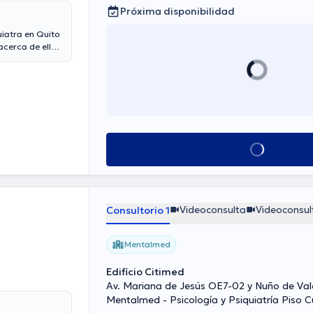
Próxima disponibilidad
uiatra en Quito
acerca de ella.
ante video.
ier
Ver más horarios
Videoconsulta
Videoconsul
Consultorio 1
Mentalmed
Edificio Citimed
Av. Mariana de Jesús OE7-02 y Nuño de Va
Mentalmed - Psicología y Psiquiatría Piso C