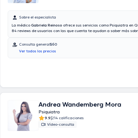
Sobre el especialista
La médico
Gabriela Reinoso
ofrece sus servicios como Psiquiatra en Q
84 reviews de usuarios con las que cuenta te ayudan a saber más sobre
Aseguradoras tales como Consulta privada, Vía reembolso con cualqu
aseguradora son aceptadas. El precio de la consulta con la médico Ga
Consulta general
$60
es de $60.
Ver todos los precios
Andrea Wandemberg Mora
Psiquiatra
|
9.9
214 calificaciones
Vídeo-consulta