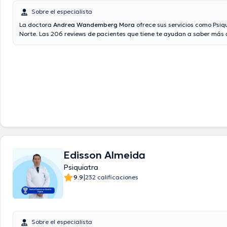
Sobre el especialista
La doctora
Andrea Wandemberg Mora
ofrece sus servicios como Psiq
Norte. Las 206 reviews de pacientes que tiene te ayudan a saber más 
También tiene la opción de obtener una cita médica vía consulta medi
Aseguradoras tales como Consulta privada, Vía reembolso con cualqu
aseguradora son aceptadas.
Edisson Almeida
Psiquiatra
|
9.9
232 calificaciones
Sobre el especialista