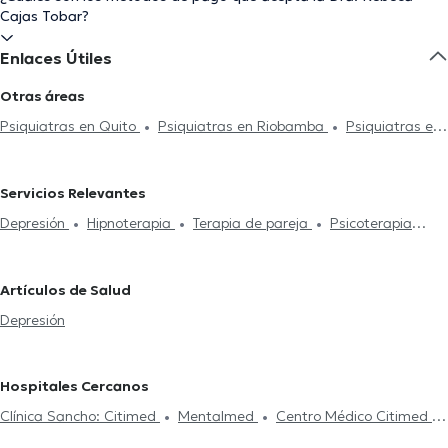
Cajas Tobar?
Enlaces Útiles
Otras áreas
Psiquiatras en Quito
Psiquiatras en Riobamba
Psiquiatras en
Samborondón
Psiquiatras en Guayaquil
Servicios Relevantes
Depresión
Hipnoterapia
Terapia de pareja
Psicoterapia
online
Psicoterapia
Estudio del sueño
Artículos de Salud
Depresión
Hospitales Cercanos
Clínica Sancho: Citimed
Mentalmed
Centro Médico Citimed
Hospital Metropolitano
Centro Médico Meditrópoli
CEPI Centro