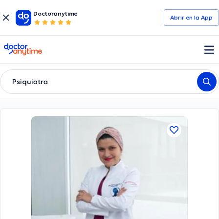
Doctoranytime
Abrir en la App
doctoranytime
Psiquiatra