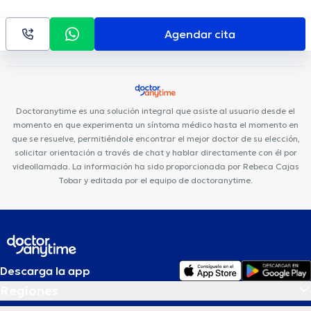
de la Piel
Fortune Plaza Business Center
Kenzen Medical
Center
Hospital Axxis
Centro de La Visión (Doctores Gabela)
Agendar cita
Rogteam Dental Studio
Rgp Orthodentis
Clínica Sancho:
Av. 6 de Diciembre
Clínica Sancho: Av. Amazonas
Smile
District
Fortune Plaza Torre Alemania
Centro Quirúrgico Da
Vinci
Hospital de los Valles
Consultorio Quito
Medical Vision
Doctoranytime es una solución integral que asiste al usuario desde el
UIO
momento en que experimenta un síntoma médico hasta el momento en
que se resuelve, permitiéndole encontrar el mejor doctor de su elección,
solicitar orientación a través de chat y hablar directamente con él por
videollamada. La información ha sido proporcionada por Rebeca Cajas
Tobar y editada por el equipo de doctoranytime.
Descarga la app
Regiones