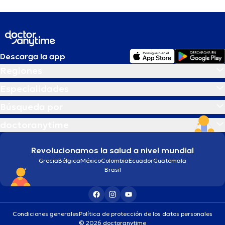
Descarga la app
Regiones
Especialidades
Búsqueda por
doctoranytime
Revolucionamos la salud a nivel mundial
Grecia
Bélgica
México
Colombia
Ecuador
Guatemala
Brasil
Condiciones generales
Política de protección de los datos personales
© 2026 doctoranytime