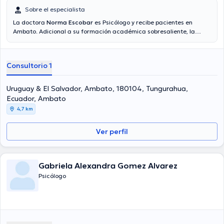
Sobre el especialista
La doctora
Norma Escobar
es Psicólogo y recibe pacientes en
Ambato. Adicional a su formación académica sobresaliente, la
doctora tiene varios años de experiencia en su área de
especialidad. La doctora tiene varios años de experiencia laboral en
su disciplina. De igual manera, ella se ha desempeñado como
Consultorio 1
miembro de diversas asociaciones médicas. Norma Escobar ha
compartido en diversas conferencias con miras a tener una
formación continua en su campo de especialización y ha difundido
Uruguay & El Salvador, Ambato, 180104, Tungurahua,
importantes ediciones.
Ecuador, Ambato
4,7 km
Ver perfil
Gabriela Alexandra Gomez Alvarez
Psicólogo