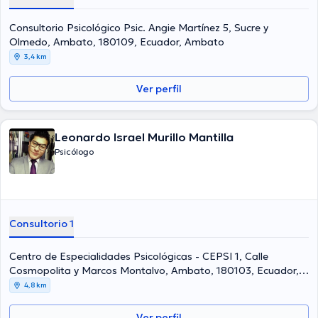
Consultorio Psicológico Psic. Angie Martínez 5, Sucre y
Olmedo, Ambato, 180109, Ecuador, Ambato
3,4 km
Ver perfil
Leonardo Israel Murillo Mantilla
Psicólogo
Consultorio 1
Centro de Especialidades Psicológicas - CEPSI 1, Calle
Cosmopolita y Marcos Montalvo, Ambato, 180103, Ecuador,
Ambato
4,8 km
Ver perfil