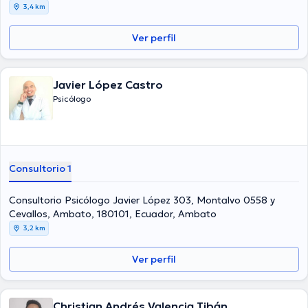
Ambato 180101, Ambato
3,4 km
Ver perfil
Javier López Castro
Psicólogo
Consultorio 1
Consultorio Psicólogo Javier López 303, Montalvo 0558 y
Cevallos, Ambato, 180101, Ecuador, Ambato
3,2 km
Ver perfil
Christian Andrés Valencia Tibán