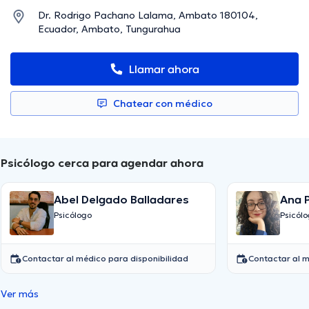
Dr. Rodrigo Pachano Lalama, Ambato 180104,
Ecuador, Ambato, Tungurahua
Llamar ahora
Chatear con médico
Psicólogo cerca para agendar ahora
Abel Delgado Balladares
Ana 
Psicólogo
Psicól
Contactar al médico para disponibilidad
Contactar al m
Ver más