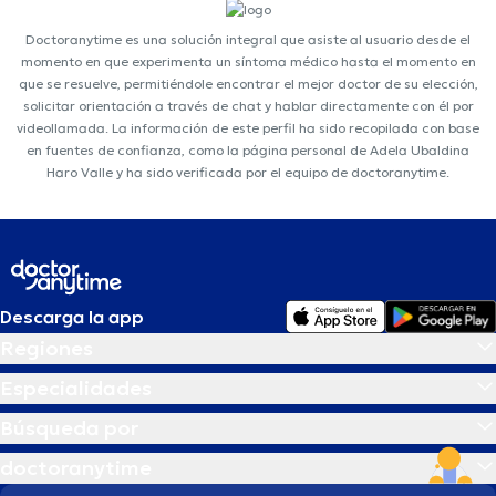
Doctoranytime es una solución integral que asiste al usuario desde el
momento en que experimenta un síntoma médico hasta el momento en
que se resuelve, permitiéndole encontrar el mejor doctor de su elección,
solicitar orientación a través de chat y hablar directamente con él por
videollamada. La información de este perfil ha sido recopilada con base
en fuentes de confianza, como la página personal de Adela Ubaldina
Haro Valle y ha sido verificada por el equipo de doctoranytime.
Descarga la app
Regiones
Especialidades
Búsqueda por
doctoranytime