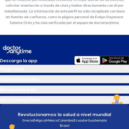
solicitar orientación a través de chat y hablar directamente con él por
videollamada. La información de este perfil ha sido recopilada con base
en fuentes de confianza, como la página personal de Evelyn Dayanara
Salame Ortiz y ha sido verificada por el equipo de doctoranytime.
Descarga la app
Regiones
Especialidades
Búsqueda por
doctoranytime
Revolucionamos la salud a nivel mundial
Grecia
Bélgica
México
Colombia
Ecuador
Guatemala
Brasil