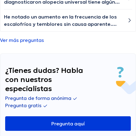
diagnosticaron alopecia universal tiene algún
tratamiento para q le vuelva a crecer el cabello
las cejas y pestañas , aunque ya le están
He notado un aumento en la frecuencia de los
creciendo de a poquito pero lento y chiquititos
escalofríos y temblores sin causa aparente.
pelitos blancos y unos negros con las cejas y
¿Cuáles podrían ser las razones detrás de estos
pestañas igual algún tratamiento q le ayude a
escalofríos y cuándo debería preocuparme?
Ver más preguntas
crecer o esa enfermedad ya no tiene
tratamiento?
¿Tienes dudas? Habla
con nuestros
especialistas
Pregunta de forma anónima
Pregunta gratis
Pregunta aquí