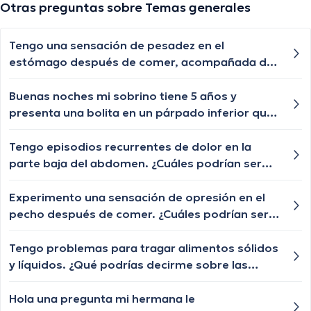
Otras preguntas sobre Temas generales
Tengo una sensación de pesadez en el
estómago después de comer, acompañada de
eructos frecuentes. ¿Cuáles podrían ser las
posibles causas de esta sensación y cuándo
Buenas noches mi sobrino tiene 5 años y
debería buscar orientación médica?
presenta una bolita en un párpado inferior que
por momentos se desaparece y nuevamente le
vuelve aparecer, qué especialista nos puede
Tengo episodios recurrentes de dolor en la
ayudar?
parte baja del abdomen. ¿Cuáles podrían ser
las posibles causas de este dolor abdominal y
cuándo debería buscar atención médica?
Experimento una sensación de opresión en el
pecho después de comer. ¿Cuáles podrían ser
las posibles causas de esta sensación de
opresión y cuándo debería buscar atención
Tengo problemas para tragar alimentos sólidos
médica?
y líquidos. ¿Qué podrías decirme sobre las
posibles causas de la disfagia y cuándo debería
buscar ayuda médica?
Hola una pregunta mi hermana le