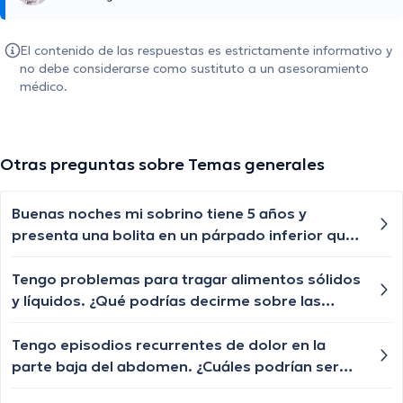
El contenido de las respuestas es estrictamente informativo y
no debe considerarse como sustituto a un asesoramiento
médico.
Otras preguntas sobre Temas generales
Buenas noches mi sobrino tiene 5 años y
presenta una bolita en un párpado inferior que
por momentos se desaparece y nuevamente le
vuelve aparecer, qué especialista nos puede
Tengo problemas para tragar alimentos sólidos
ayudar?
y líquidos. ¿Qué podrías decirme sobre las
posibles causas de la disfagia y cuándo debería
buscar ayuda médica?
Tengo episodios recurrentes de dolor en la
parte baja del abdomen. ¿Cuáles podrían ser
las posibles causas de este dolor abdominal y