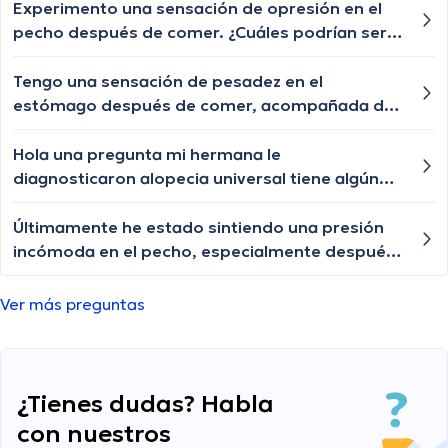
cuándo debería buscar atención médica?
Experimento una sensación de opresión en el
pecho después de comer. ¿Cuáles podrían ser
las posibles causas de esta sensación de
opresión y cuándo debería buscar atención
Tengo una sensación de pesadez en el
médica?
estómago después de comer, acompañada de
eructos frecuentes. ¿Cuáles podrían ser las
posibles causas de esta sensación y cuándo
Hola una pregunta mi hermana le
debería buscar orientación médica?
diagnosticaron alopecia universal tiene algún
tratamiento para q le vuelva a crecer el cabello
las cejas y pestañas , aunque ya le están
Últimamente he estado sintiendo una presión
creciendo de a poquito pero lento y chiquititos
incómoda en el pecho, especialmente después
pelitos blancos y unos negros con las cejas y
de comer, ¿esto podría ser un problema
pestañas igual algún tratamiento q le ayude a
cardíaco?
Ver más preguntas
crecer o esa enfermedad ya no tiene
tratamiento?
¿Tienes dudas? Habla
con nuestros