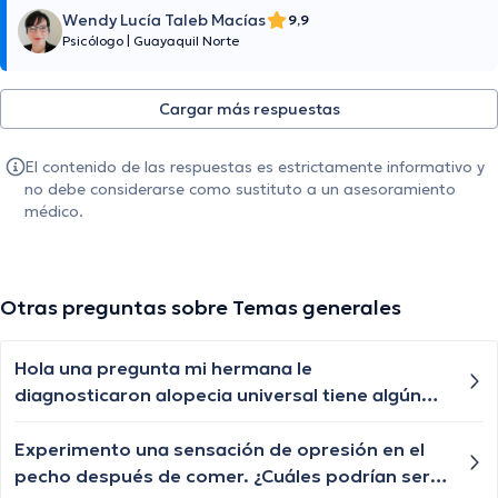
Wendy Lucía Taleb Macías
9,9
Psicólogo
|
Guayaquil Norte
Cargar más respuestas
El contenido de las respuestas es estrictamente informativo y
no debe considerarse como sustituto a un asesoramiento
médico.
Otras preguntas sobre Temas generales
Hola una pregunta mi hermana le
diagnosticaron alopecia universal tiene algún
tratamiento para q le vuelva a crecer el cabello
las cejas y pestañas , aunque ya le están
Experimento una sensación de opresión en el
creciendo de a poquito pero lento y chiquititos
pecho después de comer. ¿Cuáles podrían ser