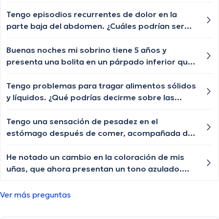
pelitos blancos y unos negros con las cejas y
las posibles causas de esta sensación de
pestañas igual algún tratamiento q le ayude a
opresión y cuándo debería buscar atención
Tengo episodios recurrentes de dolor en la
crecer o esa enfermedad ya no tiene
médica?
parte baja del abdomen. ¿Cuáles podrían ser
tratamiento?
las posibles causas de este dolor abdominal y
cuándo debería buscar atención médica?
Buenas noches mi sobrino tiene 5 años y
presenta una bolita en un párpado inferior que
por momentos se desaparece y nuevamente le
vuelve aparecer, qué especialista nos puede
Tengo problemas para tragar alimentos sólidos
ayudar?
y líquidos. ¿Qué podrías decirme sobre las
posibles causas de la disfagia y cuándo debería
buscar ayuda médica?
Tengo una sensación de pesadez en el
estómago después de comer, acompañada de
eructos frecuentes. ¿Cuáles podrían ser las
posibles causas de esta sensación y cuándo
He notado un cambio en la coloración de mis
debería buscar orientación médica?
uñas, que ahora presentan un tono azulado.
¿Cuáles podrían ser las posibles causas de este
cambio en las uñas y cuándo debería buscar
Ver más preguntas
atención médica?